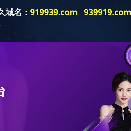
NEW
首页
米兰电竞（中国）官方网站
官