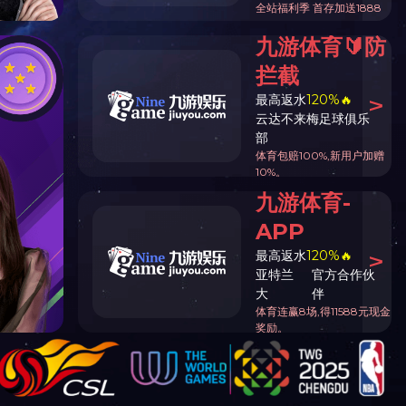
微
信
咨
询
业务
咨询
关注我们
合作
交流
号楼千方科技大厦（100085）
微信